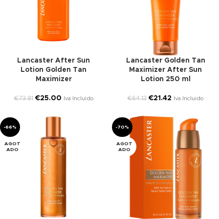
Lancaster After Sun
Lancaster Golden Tan
Lotion Golden Tan
Maximizer After Sun
Maximizer
Lotion 250 ml
€
25.00
€
21.42
€
73.81
€
64.13
Iva Incluido
Iva Incluido
-66%
-70%
AGOT
AGOT
ADO
ADO