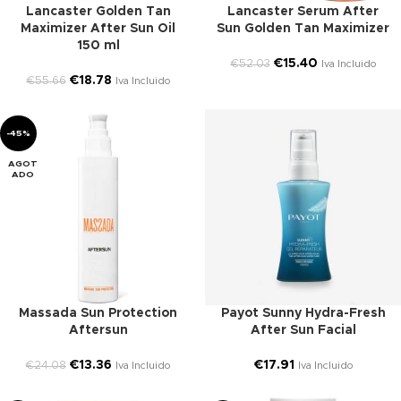
Lancaster Golden Tan
Lancaster Serum After
Maximizer After Sun Oil
Sun Golden Tan Maximizer
150 ml
€
15.40
€
52.03
Iva Incluido
€
18.78
€
55.66
Iva Incluido
-45%
AGOT
ADO
Massada Sun Protection
Payot Sunny Hydra-Fresh
Aftersun
After Sun Facial
€
13.36
€
17.91
€
24.08
Iva Incluido
Iva Incluido