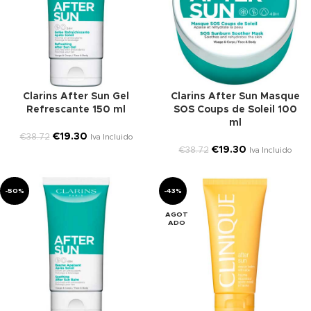
Clarins After Sun Gel
Clarins After Sun Masque
Refrescante 150 ml
SOS Coups de Soleil 100
ml
€
19.30
€
38.72
Iva Incluido
€
19.30
€
38.72
Iva Incluido
-50%
-43%
AGOT
ADO