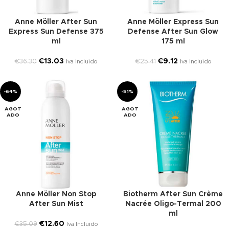
Anne Möller After Sun
Anne Möller Express Sun
Express Sun Defense 375
Defense After Sun Glow
ml
175 ml
€
13.03
€
9.12
€
36.30
€
25.41
Iva Incluido
Iva Incluido
-64%
-51%
AGOT
AGOT
ADO
ADO
Anne Möller Non Stop
Biotherm After Sun Crème
After Sun Mist
Nacrée Oligo-Termal 200
ml
€
12.60
€
35.09
Iva Incluido