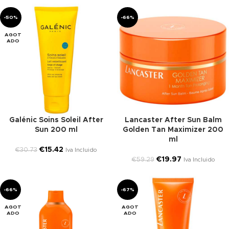
-50%
-66%
AGOT
ADO
Galénic Soins Soleil After
Lancaster After Sun Balm
Sun 200 ml
Golden Tan Maximizer 200
ml
€
15.42
€
30.73
Iva Incluido
€
19.97
€
59.29
Iva Incluido
-66%
-67%
AGOT
AGOT
ADO
ADO