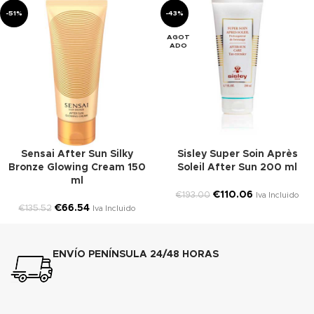
-51%
-43%
AGOT
ADO
Sensai After Sun Silky
Sisley Super Soin Après
Bronze Glowing Cream 150
Soleil After Sun 200 ml
ml
€
110.06
€
193.00
Iva Incluido
€
66.54
€
135.52
Iva Incluido
ENVÍO PENÍNSULA 24/48 HORAS