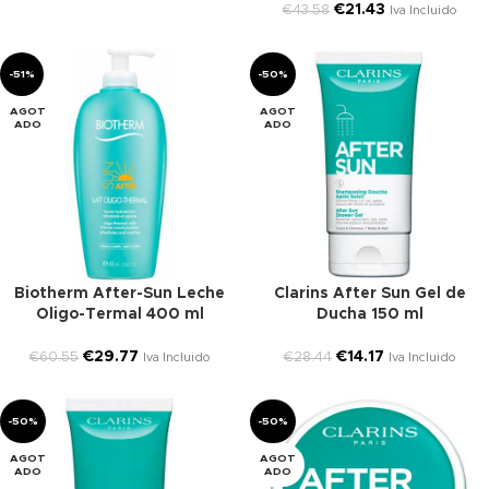
€
21.43
€
43.58
Iva Incluido
-51%
-50%
AGOT
AGOT
ADO
ADO
Biotherm After-Sun Leche
Clarins After Sun Gel de
Oligo-Termal 400 ml
Ducha 150 ml
€
29.77
€
14.17
€
60.55
€
28.44
Iva Incluido
Iva Incluido
-50%
-50%
AGOT
AGOT
ADO
ADO