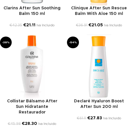
Clarins After Sun Soothing
Clinique After Sun Rescue
Balm 150 ml
Balm With Aloe 150 ml
€
21.11
€
21.05
€
42.35
€
36.91
Iva Incluido
Iva Incluido
-38%
-54%
Collistar Bálsamo After
Declaré Hyaluron Boost
Sun Hidratante
After Sun 200 ml
Restaurador
€
27.83
€
61.11
Iva Incluido
€
28.30
€
45.98
Iva Incluido