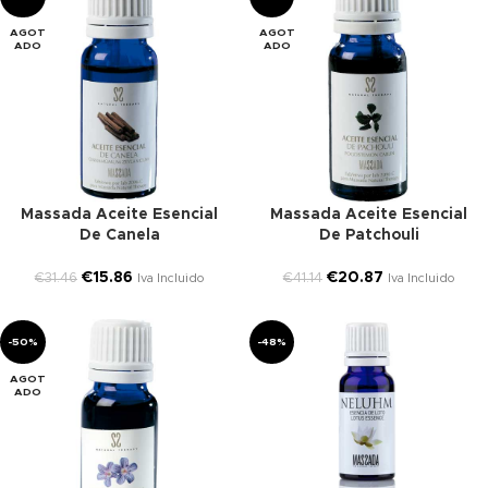
AGOT
AGOT
ADO
ADO
Massada Aceite Esencial
Massada Aceite Esencial
De Canela
De Patchouli
€
15.86
€
20.87
€
31.46
€
41.14
Iva Incluido
Iva Incluido
-50%
-48%
AGOT
ADO