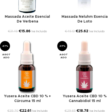
Massada Aceite Esencial
Massada Neluhm Esencia
De Verbena
De Loto
€
15.86
€
25.62
€
31.46
€
49.13
Iva Incluido
Iva Incluido
-37%
-37%
AGOT
AGOT
ADO
ADO
Yusera Aceite CBD 10 % +
Yusera Aceite CBD 10 %
Cúrcuma 15 ml
Cannabidiol 15 ml
€
22.61
€
18.78
€
35.70
€
29.65
Iva Incluido
Iva Incluido