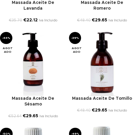
Massada Aceite De
Massada Aceite De
Lavanda
Romero
€
22.12
€
29.65
€
35.70
€
48.40
Iva Incluido
Iva Incluido
-44%
-39%
AGOT
AGOT
ADO
ADO
Massada Aceite De
Massada Aceite De Tomillo
Sésamo
€
29.65
€
48.40
Iva Incluido
€
29.65
€
52.64
Iva Incluido
-50%
-49%