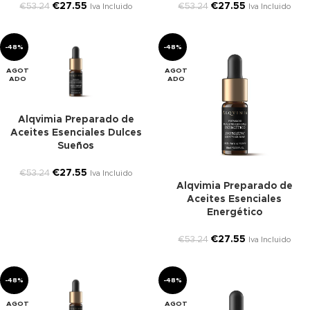
€
27.55
€
27.55
€
53.24
€
53.24
Iva Incluido
Iva Incluido
-48%
-48%
AGOT
AGOT
ADO
ADO
Alqvimia Preparado de
Aceites Esenciales Dulces
Sueños
€
27.55
€
53.24
Iva Incluido
Alqvimia Preparado de
Aceites Esenciales
Energético
€
27.55
€
53.24
Iva Incluido
-48%
-48%
AGOT
AGOT