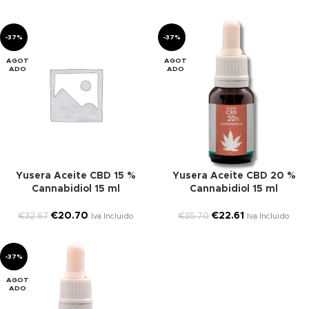
-37%
-37%
AGOT
AGOT
ADO
ADO
Yusera Aceite CBD 15 %
Yusera Aceite CBD 20 %
Cannabidiol 15 ml
Cannabidiol 15 ml
€
20.70
€
22.61
€
32.67
€
35.70
Iva Incluido
Iva Incluido
-37%
AGOT
ADO