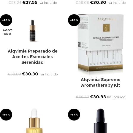
€
27.55
€
30.30
€
53.24
€
58.08
Iva Incluido
Iva Incluido
-48%
-48%
AGOT
ADO
Alqvimia Preparado de
Aceites Esenciales
Serenidad
€
30.30
€
58.08
Iva Incluido
Alqvimia Supreme
Aromatherapy Kit
€
30.93
€
59.77
Iva Incluido
-54%
-47%