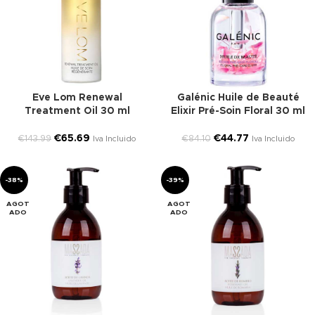
Eve Lom Renewal
Galénic Huile de Beauté
Treatment Oil 30 ml
Elixir Pré-Soin Floral 30 ml
€
65.69
€
44.77
€
143.99
€
84.10
Iva Incluido
Iva Incluido
-38%
-39%
AGOT
AGOT
ADO
ADO