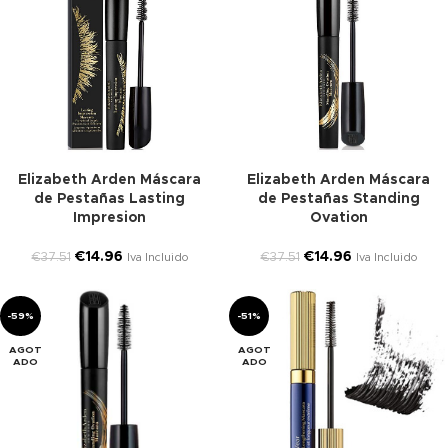
Elizabeth Arden Máscara
Elizabeth Arden Máscara
de Pestañas Lasting
de Pestañas Standing
Impresion
Ovation
€
14.96
€
14.96
€
37.51
€
37.51
Iva Incluido
Iva Incluido
-59%
-51%
AGOT
AGOT
ADO
ADO