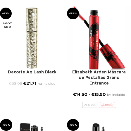
-63%
-59%
AGOT
ADO
Decorte Aq Lash Black
Elizabeth Arden Máscara
de Pestañas Grand
Entrance
€
21.71
€
58.08
Iva Incluido
€
14.50
-
€
15.50
Iva Incluido
01.Black
02.Brown
-60%
-60%