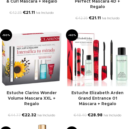
& Curl Máscara + Regalo
Perfect Mascara 4D +
Regalo
€
21.11
€
42.35
Iva Incluido
€
21.11
€
42.35
Iva Incluido
-50%
-40%
Estuche Clarins Wonder
Estuche Elizabeth Arden
Volume Mascara XXL +
Grand Entrance 01
Regalo
Máscara + Regalo
€
22.32
€
28.98
€
44.77
€
48.40
Iva Incluido
Iva Incluido