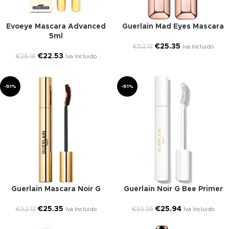
Evoeye Mascara Advanced
Guerlain Mad Eyes Mascara
5ml
€
25.35
€
52.13
Iva Incluido
€
22.53
€
36.18
Iva Incluido
-51%
-51%
Guerlain Mascara Noir G
Guerlain Noir G Bee Primer
€
25.35
€
25.94
€
52.13
€
53.36
Iva Incluido
Iva Incluido