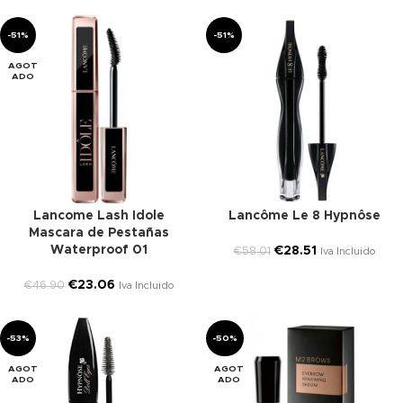
-51%
-51%
AGOT
ADO
Lancome Lash Idole
Lancôme Le 8 Hypnôse
Mascara de Pestañas
Waterproof 01
€
28.51
€
58.01
Iva Incluido
€
23.06
€
46.90
Iva Incluido
-53%
-50%
AGOT
AGOT
ADO
ADO