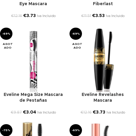
Eye Mascara
Fiberlast
€
3.73
€
3.53
€
12.16
€
11.51
Iva Incluido
Iva Incluido
-69%
-69%
AGOT
AGOT
ADO
ADO
Eveline Mega Size Mascara
Eveline Revelashes
de Pestañas
Mascara
€
3.04
€
3.73
€
9.87
€
12.16
Iva Incluido
Iva Incluido
-75%
-69%