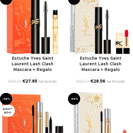
Estuche Yves Saint
Estuche Yves Saint
Laurent Lash Clash
Laurent Lash Clash
Mascara + Regalo
Mascara + Regalo
€
27.85
€
28.56
€
53.24
€
53.24
Iva Incluido
Iva Incluido
-48%
-46%
AGOT
ADO