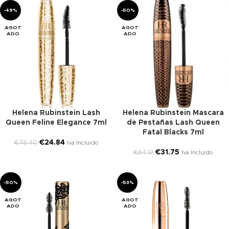
-49%
-50%
AGOT
AGOT
ADO
ADO
Helena Rubinstein Lash
Helena Rubinstein Mascara
Queen Feline Elegance 7ml
de Pestañas Lash Queen
Fatal Blacks 7ml
€
24.84
€
48.40
Iva Incluido
€
31.75
€
64.13
Iva Incluido
-50%
-53%
AGOT
AGOT
ADO
ADO