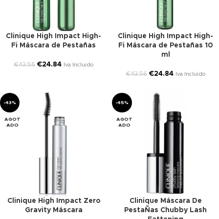
Clinique High Impact High-
Clinique High Impact High-
Fi Máscara de Pestañas
Fi Máscara de Pestañas 10
ml
€
24.84
€
43.56
Iva Incluido
€
24.84
€
43.56
Iva Incluido
-43%
-45%
AGOT
AGOT
ADO
ADO
Clinique High Impact Zero
Clinique Máscara De
Gravity Máscara
PestaÑas Chubby Lash