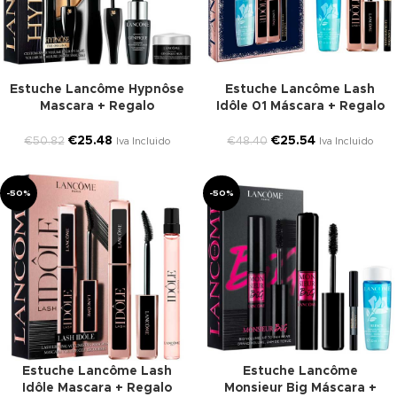
Estuche Lancôme Hypnôse
Estuche Lancôme Lash
Mascara + Regalo
Idôle 01 Máscara + Regalo
€
25.48
€
25.54
€
50.82
€
48.40
Iva Incluido
Iva Incluido
-50%
-50%
Estuche Lancôme Lash
Estuche Lancôme
Idôle Mascara + Regalo
Monsieur Big Máscara +