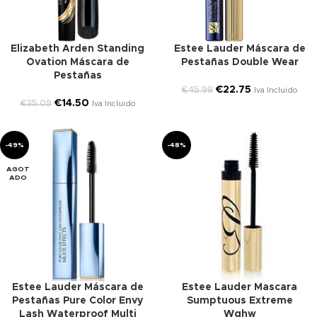
Elizabeth Arden Standing
Estee Lauder Máscara de
Ovation Máscara de
Pestañas Double Wear
Pestañas
€
22.75
€
45.98
Iva Incluido
€
14.50
€
35.09
Iva Incluido
-49%
-48%
AGOT
ADO
Estee Lauder Máscara de
Estee Lauder Mascara
Pestañas Pure Color Envy
Sumptuous Extreme
Lash Waterproof Multi
Wghw