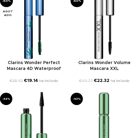
-50%
-50%
AGOT
ADO
Clarins Wonder Perfect
Clarins Wonder Volume
Mascara 4D Waterproof
Mascara XXL
€
19.14
€
22.32
€
38.42
€
44.77
Iva Incluido
Iva Incluido
-43%
-43%