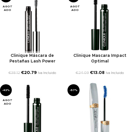
AGOT
AGOT
ADO
ADO
Clinique Máscara de
Clinique Mascara Impact
Pestañas Lash Power
Optimal
€
20.79
€
13.08
€
38.12
€
24.09
Iva Incluido
Iva Incluido
-43%
-57%
AGOT
ADO