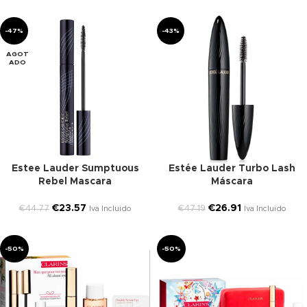
-47%
-43%
AGOT
ADO
Estee Lauder Sumptuous
Estée Lauder Turbo Lash
Rebel Mascara
Máscara
€
23.57
€
26.91
€
44.77
€
47.19
Iva Incluido
Iva Incluido
-50%
-50%