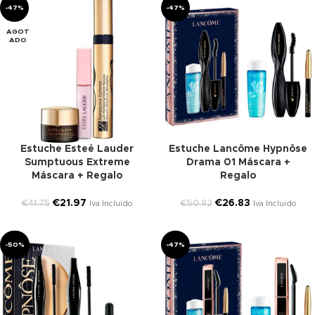
-47%
-47%
AGOT
ADO
Estuche Esteé Lauder
Estuche Lancôme Hypnôse
Sumptuous Extreme
Drama 01 Máscara +
Máscara + Regalo
Regalo
€
21.97
€
26.83
€
41.75
€
50.82
Iva Incluido
Iva Incluido
-50%
-47%