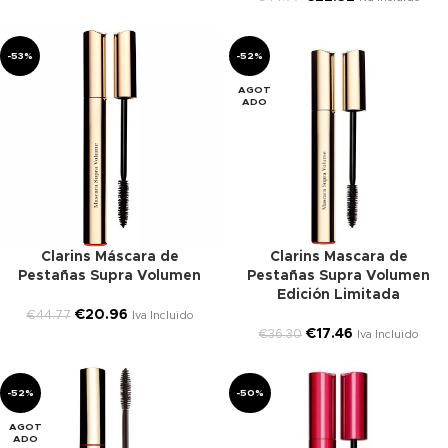
-53%
-52%
AGOT
ADO
Clarins Máscara de
Clarins Mascara de
Pestañas Supra Volumen
Pestañas Supra Volumen
Edición Limitada
€
20.96
€
44.77
Iva Incluido
€
17.46
€
36.30
Iva Incluido
-52%
-50%
AGOT
ADO