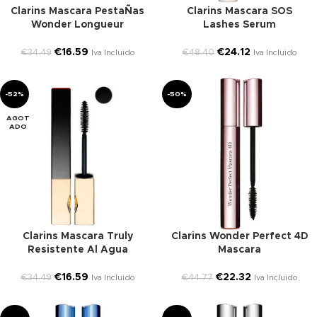
Clarins Mascara PestaÑas
Clarins Mascara SOS
Wonder Longueur
Lashes Serum
€
16.59
€
24.12
€
34.49
€
48.40
Iva Incluido
Iva Incluido
-52%
-50%
AGOT
ADO
Clarins Mascara Truly
Clarins Wonder Perfect 4D
Resistente Al Agua
Mascara
€
16.59
€
22.32
€
34.49
€
44.77
Iva Incluido
Iva Incluido