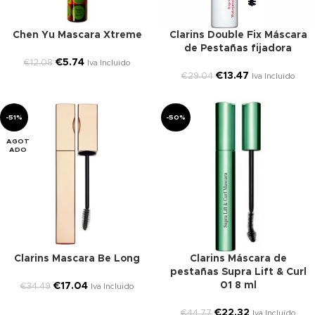
Chen Yu Mascara Xtreme
Clarins Double Fix Máscara
de Pestañas fijadora
€
5.74
€
12.08
Iva Incluido
€
13.47
€
29.04
Iva Incluido
-51%
-50%
AGOT
ADO
Clarins Mascara Be Long
Clarins Máscara de
pestañas Supra Lift & Curl
01 8 ml
€
17.04
€
34.49
Iva Incluido
€
22.32
€
44.77
Iva Incluido