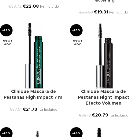
Fattening
€
22.08
€
38.72
Iva Incluido
€
19.31
€
35.09
Iva Incluido
-42%
-45%
AGOT
AGOT
ADO
ADO
Clinique Máscara de
Clinique Máscara de
Pestañas High Impact 7 ml
Pestañas Hight Impact
Efecto Volumen
€
21.73
€
37.51
Iva Incluido
€
20.79
€
38.12
Iva Incluido
-45%
-46%