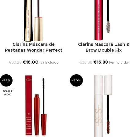
Clarins Máscara de
Clarins Mascara Lash &
Pestañas Wonder Perfect
Brow Double Fix
€
16.00
€
16.88
€
33.28
€
33.88
Iva Incluido
Iva Incluido
-52%
-50%
AGOT
ADO