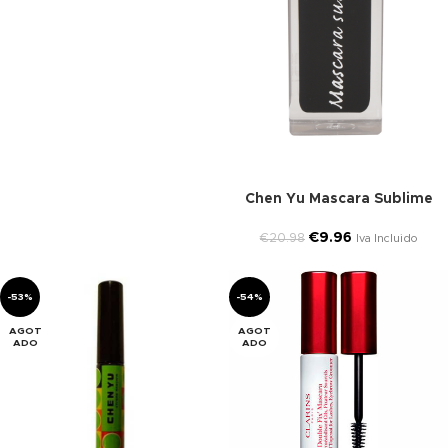
Chen Yu Mascara Sublime
€
9.96
€
20.98
Iva Incluido
-53%
-54%
AGOT
AGOT
ADO
ADO