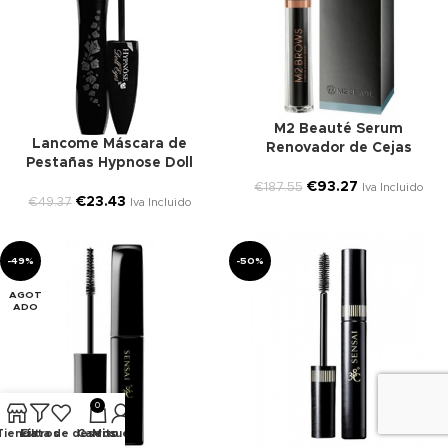
M2 Beauté Serum
Lancome Máscara de
Renovador de Cejas
Pestañas Hypnose Doll
€
93.27
€
187.55
Iva Incluido
€
23.43
€
49.37
Iva Incluido
-49%
-50%
AGOT
ADO
0
Tienda
Filtros
Lista de deseos
Carrito
Mi cuenta