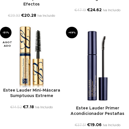
Efectos
€
24.62
€
47.19
Iva Incluido
€
20.28
€
39.93
Iva Incluido
-51%
-49%
AGOT
ADO
Estee Lauder Mini-Máscara
Sumptuous Extreme
€
7.18
€
14.52
Iva Incluido
Estee Lauder Primer
Acondicionador Pestañas
€
19.06
€
37.51
Iva Incluido