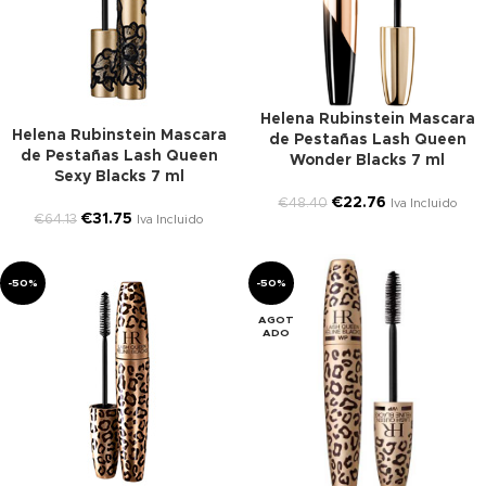
Helena Rubinstein Mascara
Helena Rubinstein Mascara
de Pestañas Lash Queen
de Pestañas Lash Queen
Wonder Blacks 7 ml
Sexy Blacks 7 ml
€
22.76
€
48.40
Iva Incluido
€
31.75
€
64.13
Iva Incluido
-50%
-50%
AGOT
ADO