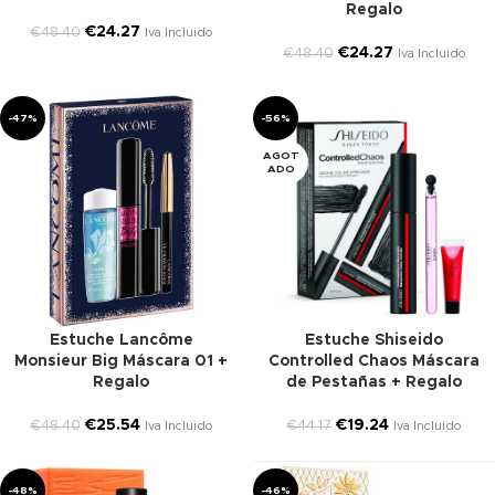
Regalo
€
24.27
€
48.40
Iva Incluido
€
24.27
€
48.40
Iva Incluido
-47%
-56%
AGOT
ADO
Estuche Lancôme
Estuche Shiseido
Monsieur Big Máscara 01 +
Controlled Chaos Máscara
Regalo
de Pestañas + Regalo
€
25.54
€
19.24
€
48.40
€
44.17
Iva Incluido
Iva Incluido
-48%
-46%