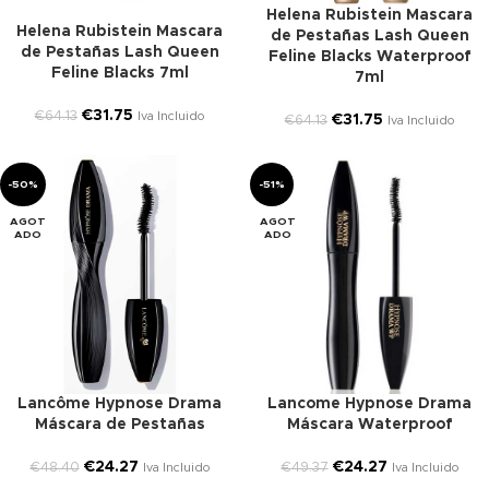
Helena Rubistein Mascara
Helena Rubistein Mascara
de Pestañas Lash Queen
de Pestañas Lash Queen
Feline Blacks Waterproof
Feline Blacks 7ml
7ml
€
31.75
€
64.13
Iva Incluido
€
31.75
€
64.13
Iva Incluido
-50%
-51%
AGOT
AGOT
ADO
ADO
Lancôme Hypnose Drama
Lancome Hypnose Drama
Máscara de Pestañas
Máscara Waterproof
€
24.27
€
24.27
€
48.40
€
49.37
Iva Incluido
Iva Incluido