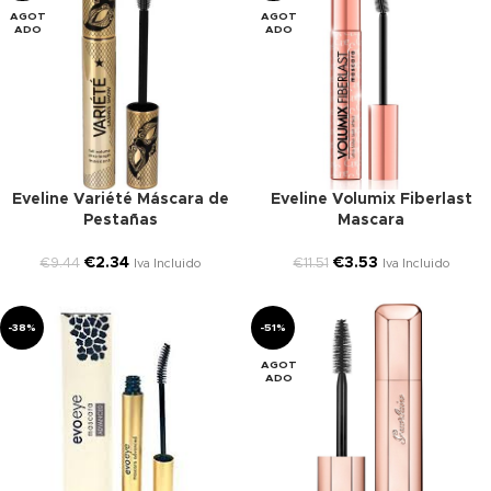
AGOT
AGOT
ADO
ADO
Eveline Variété Máscara de
Eveline Volumix Fiberlast
Pestañas
Mascara
€
2.34
€
3.53
€
9.44
€
11.51
Iva Incluido
Iva Incluido
-38%
-51%
AGOT
ADO