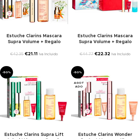
Estuche Clarins Mascara
Estuche Clarins Mascara
Supra Volume + Regalo
Supra Volume + Regalo
€
21.11
€
22.32
€
42.35
€
44.77
Iva Incluido
Iva Incluido
-50%
-50%
AGOT
ADO
Estuche Clarins Supra Lift
Estuche Clarins Wonder