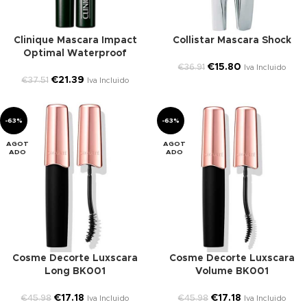
Clinique Mascara Impact
Collistar Mascara Shock
Optimal Waterproof
€
15.80
€
36.91
Iva Incluido
€
21.39
€
37.51
Iva Incluido
-63%
-63%
AGOT
AGOT
ADO
ADO
Cosme Decorte Luxscara
Cosme Decorte Luxscara
Long BK001
Volume BK001
€
17.18
€
17.18
€
45.98
€
45.98
Iva Incluido
Iva Incluido