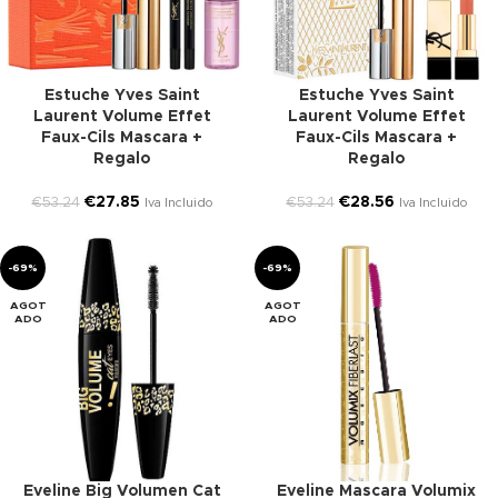
Estuche Yves Saint
Estuche Yves Saint
Laurent Volume Effet
Laurent Volume Effet
Faux-Cils Mascara +
Faux-Cils Mascara +
Regalo
Regalo
€
27.85
€
28.56
€
53.24
€
53.24
Iva Incluido
Iva Incluido
-69%
-69%
AGOT
AGOT
ADO
ADO
Eveline Big Volumen Cat
Eveline Mascara Volumix