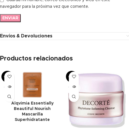
Guarda mi nombre, correo electrónico y web en este
navegador para la próxima vez que comente.
Envíos & Devoluciones
Productos relacionados
-47%
-63%
AGOT
AGOT
ADO
ADO
Alqvimia Essentially
Beautiful Nourish
Mascarilla
Superhidratante