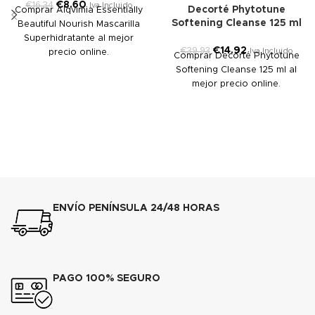
€
8.60
€
16.34
Iva Incluido
Decorté Phytotune
Comprar Alqvimia Essentially
Softening Cleanse 125 ml
Beautiful Nourish Mascarilla
Superhidratante al mejor
€
14.92
€
39.93
Iva Incluido
precio online.
Comprar Decorté Phytotune
Softening Cleanse 125 ml al
mejor precio online.
ENVÍO PENÍNSULA 24/48 HORAS
PAGO 100% SEGURO