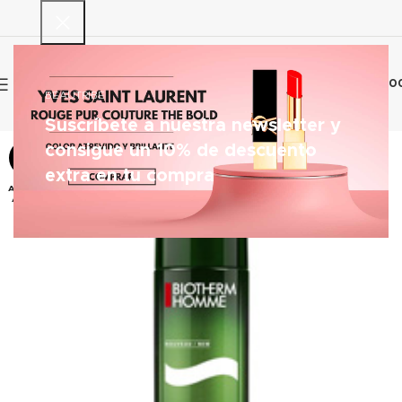
0
€
0.0
BEAUTRIBE
Suscríbete a nuestra newsletter y
consigue un 10% de descuento
-53%
extra en tu compra
AGOT
ADO