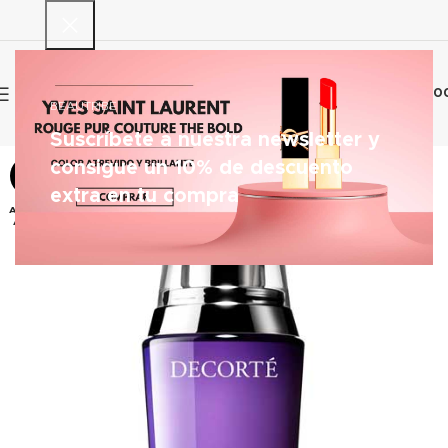
0
€
0.0
BEAUTRIBE
Suscríbete a nuestra newsletter y
consigue un 10% de descuento
-63%
extra en tu compra
AGOT
ADO